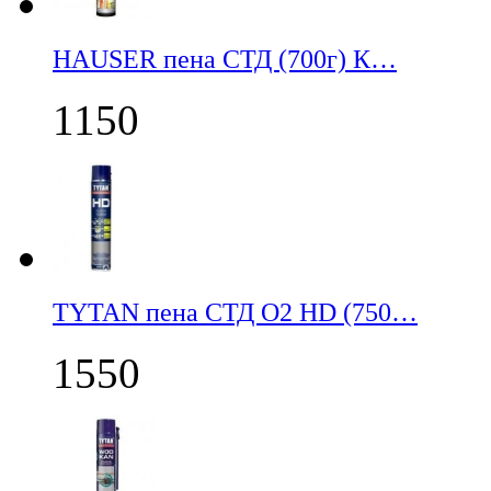
НАUSER пена СТД (700г) К…
1150
TYTAN пена СТД О2 HD (750…
1550