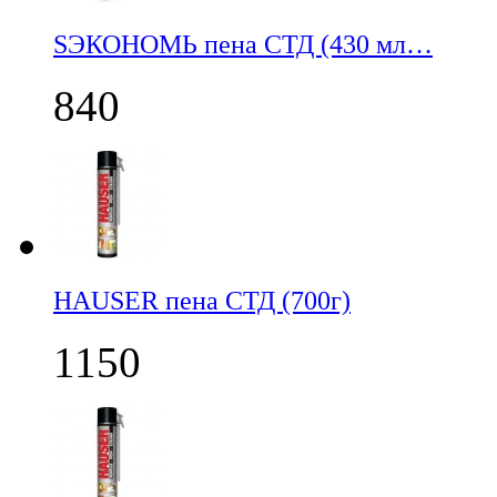
SЭКОНОМЬ пена СТД (430 мл…
840
НАUSER пена СТД (700г)
1150