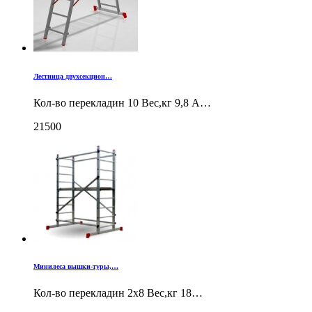
Лестница двухсекцион…
Кол-во перекладин 10 Вес,кг 9,8 А…
21500
Минилеса вышки-туры,…
Кол-во перекладин 2x8 Вес,кг 18…