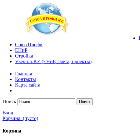
Союз Профи
ЕНиР
Стройка
Vseprofi.KZ (ЕНиР, смета, проекты)
Главная
Контакты
Карта сайта
Поиск
Вход
Корзина:
(пусто)
Корзина