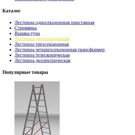
Каталог
Лестница односекционная приставная
Стремянка
Вышка-тура
Лестница двухсекционная
Лестница трехсекционная
Лестница четырехсекционная трансформер
Лестница телескопическая
Лестница диэлектрическая
Популярные товары