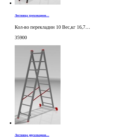
Лестница трехсекцион…
Кол-во перекладин 10 Вес,кг 16,7…
35900
Лестница двухсекцион…