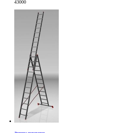
43000
Лестница трехсекцион…