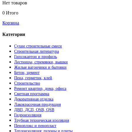
Нет товаров
0
Итого
Корзина
Категории
Сухие строительные смеси
Строительная литература
Гипсокартон и профиль
Лестницы, стремянки, вышки
Жилые вагончики и бытовки
Бетон, цемент
Пена, герметик, клей
Строительство
Ремонт квартир, дома, офиса
Сметная программа
Декоративная отделка
Лакокрасочная продукция
ДВП, ДСП, OSB, QSB
Гидроизоляция
Трубная техническая изоляция
Пеноплэкс и пенопласт
Теплоизоляция: рулоны и плиты