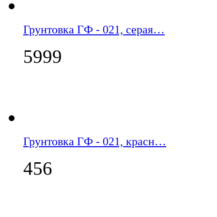
Грунтовка ГФ - 021, серая…
5999
Грунтовка ГФ - 021, красн…
456