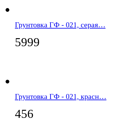
Грунтовка ГФ - 021, серая…
5999
Грунтовка ГФ - 021, красн…
456