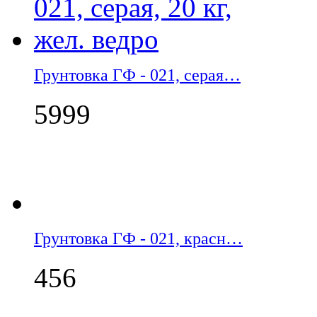
Грунтовка ГФ - 021, серая…
5999
Грунтовка ГФ - 021, красн…
456