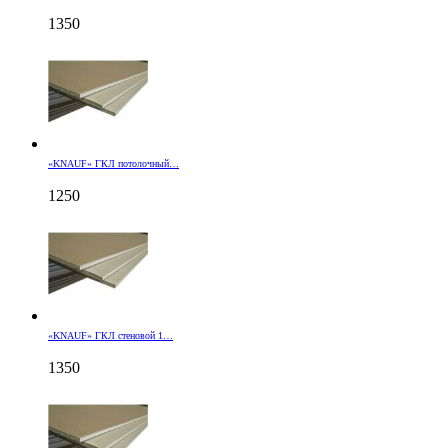
1350
«KNAUF» ГКЛ потолочный…
1250
«KNAUF» ГКЛ стеновой 1…
1350