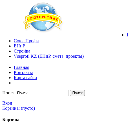
Союз Профи
ЕНиР
Стройка
Vseprofi.KZ (ЕНиР, смета, проекты)
Главная
Контакты
Карта сайта
Поиск
Вход
Корзина:
(пусто)
Корзина