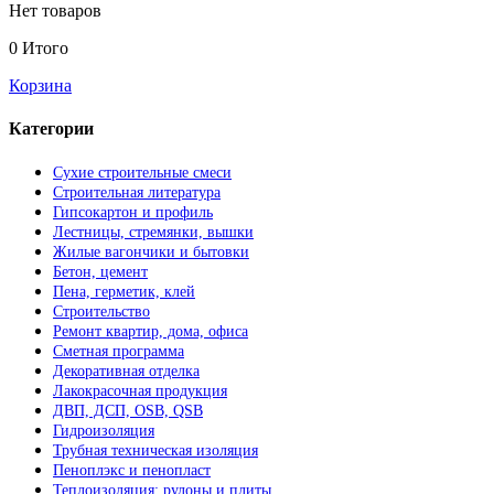
Нет товаров
0
Итого
Корзина
Категории
Сухие строительные смеси
Строительная литература
Гипсокартон и профиль
Лестницы, стремянки, вышки
Жилые вагончики и бытовки
Бетон, цемент
Пена, герметик, клей
Строительство
Ремонт квартир, дома, офиса
Сметная программа
Декоративная отделка
Лакокрасочная продукция
ДВП, ДСП, OSB, QSB
Гидроизоляция
Трубная техническая изоляция
Пеноплэкс и пенопласт
Теплоизоляция: рулоны и плиты