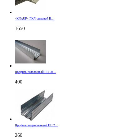
«KNAUF» ГКЛ стеновой В…
1650
Профиль потолочный ПП 60…
400
Профиль направляющий ПН 2…
260