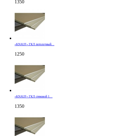
1350
«KNAUF» ГКЛ потолочный…
1250
«KNAUF» ГКЛ стеновой 1…
1350