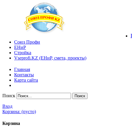
Союз Профи
ЕНиР
Стройка
Vseprofi.KZ (ЕНиР, смета, проекты)
Главная
Контакты
Карта сайта
Поиск
Вход
Корзина:
(пусто)
Корзина