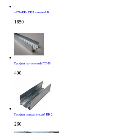
«KNAUF» ГКЛ стеновой В…
1650
Профиль потолочный ПП 60…
400
Профиль направляющий ПН 2…
260