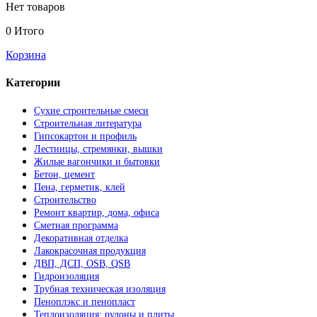
Нет товаров
0
Итого
Корзина
Категории
Сухие строительные смеси
Строительная литература
Гипсокартон и профиль
Лестницы, стремянки, вышки
Жилые вагончики и бытовки
Бетон, цемент
Пена, герметик, клей
Строительство
Ремонт квартир, дома, офиса
Сметная программа
Декоративная отделка
Лакокрасочная продукция
ДВП, ДСП, OSB, QSB
Гидроизоляция
Трубная техническая изоляция
Пеноплэкс и пенопласт
Теплоизоляция: рулоны и плиты