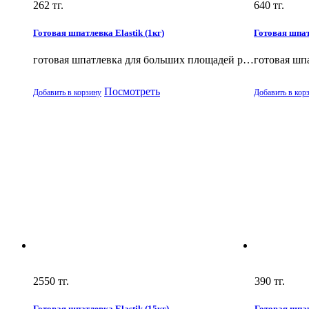
262
тг.
640
тг.
Готовая шпатлевка Elastik (1кг)
Готовая шпатл
готовая шпатлевка для больших площадей р…
готовая шп
Посмотреть
Добавить в корзину
Добавить в кор
2550
тг.
390
тг.
Готовая шпатлевка Elastik (15кг)
Готовая шпат