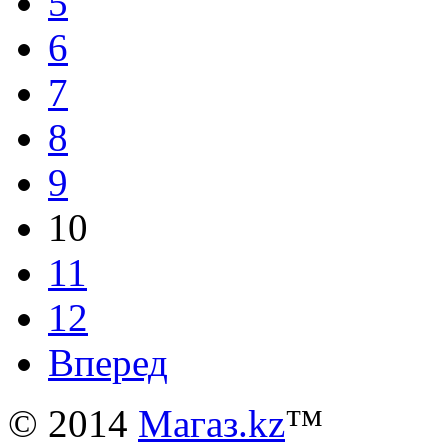
5
6
7
8
9
10
11
12
Вперед
© 2014
Магаз.kz
™