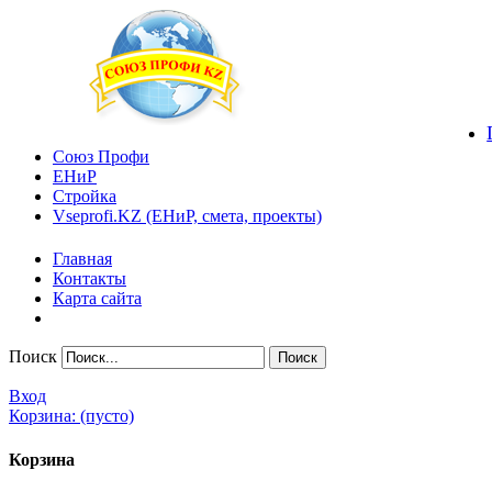
Союз Профи
ЕНиР
Стройка
Vseprofi.KZ (ЕНиР, смета, проекты)
Главная
Контакты
Карта сайта
Поиск
Вход
Корзина:
(пусто)
Корзина