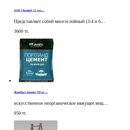
OSB (Латвия) 12 тол…
Представляет собой многослойный (3-4 и б…
3600
тг.
Жамбыл цемент (50 кг…
искусственное неорганическое вяжущее вещ…
950
тг.