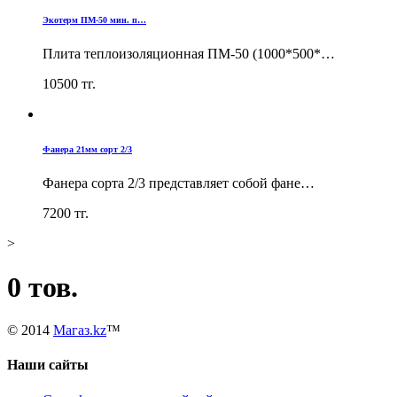
Экотерм ПМ-50 мин. п…
Плита теплоизоляционная ПМ-50 (1000*500*…
10500
тг.
Фанера 21мм сорт 2/3
Фанера сорта 2/3 представляет собой фане…
7200
тг.
>
0 тов.
© 2014
Магаз.kz
™
Наши сайты