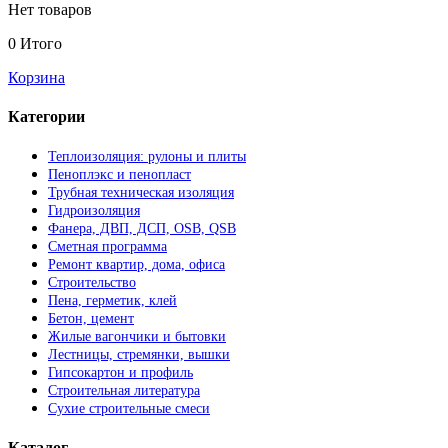
Нет товаров
0
Итого
Корзина
Категории
Теплоизоляция: рулоны и плиты
Пеноплэкс и пенопласт
Трубная техническая изоляция
Гидроизоляция
Фанера, ДВП, ДСП, OSB, QSB
Сметная программа
Ремонт квартир, дома, офиса
Строительство
Пена, герметик, клей
Бетон, цемент
Жилые вагончики и бытовки
Лестницы, стремянки, вышки
Гипсокартон и профиль
Строительная литература
Сухие строительные смеси
Каталог