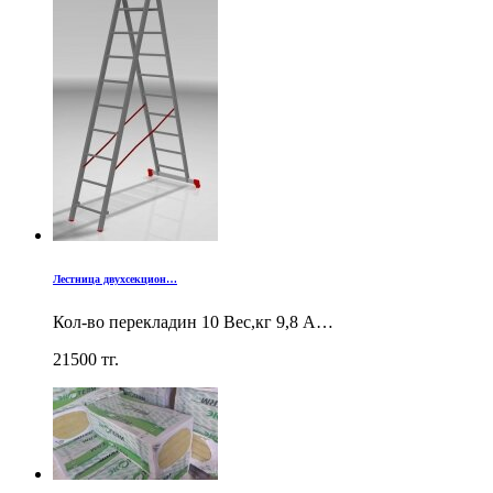
Лестница двухсекцион…
Кол-во перекладин 10 Вес,кг 9,8 А…
21500
тг.