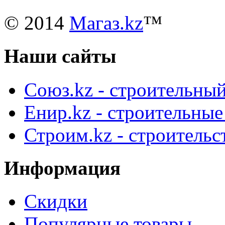
© 2014
Магаз.kz
™
Наши сайты
Союз.kz - строительный
Енир.kz - строительны
Строим.kz - строительс
Информация
Скидки
Популярные товары