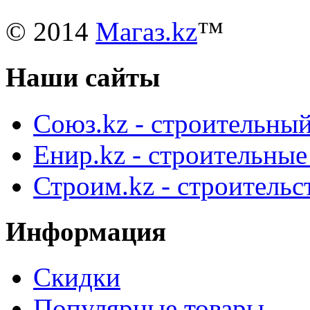
© 2014
Магаз.kz
™
Наши сайты
Союз.kz - строительный
Енир.kz - строительны
Строим.kz - строительс
Информация
Скидки
Популярные товары