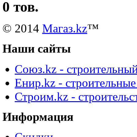
0 тов.
© 2014
Магаз.kz
™
Наши сайты
Союз.kz - строительный
Енир.kz - строительны
Строим.kz - строительс
Информация
Скидки