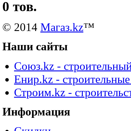
0 тов.
© 2014
Магаз.kz
™
Наши сайты
Союз.kz - строительный
Енир.kz - строительны
Строим.kz - строительс
Информация
Скидки