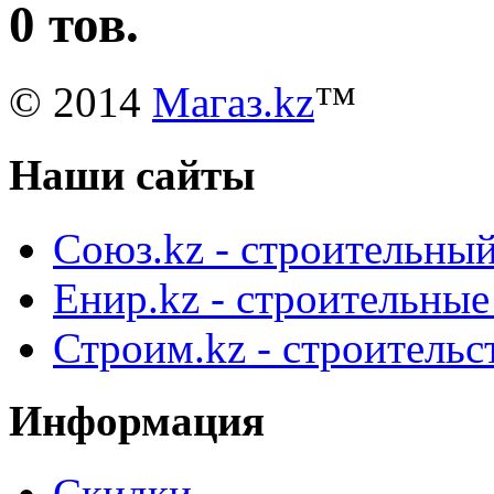
0 тов.
© 2014
Магаз.kz
™
Наши сайты
Союз.kz - строительный
Енир.kz - строительны
Строим.kz - строительс
Информация
Скидки