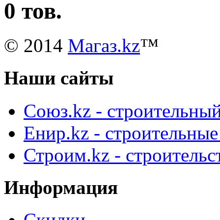
0 тов.
© 2014
Магаз.kz
™
Наши сайты
Союз.kz - строительный
Енир.kz - строительны
Строим.kz - строительс
Информация
Скидки