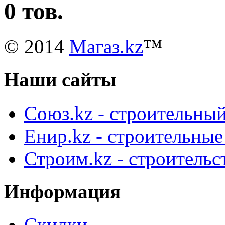
0 тов.
© 2014
Магаз.kz
™
Наши сайты
Союз.kz - строительный
Енир.kz - строительны
Строим.kz - строительс
Информация
Скидки