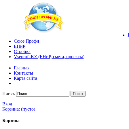
Союз Профи
ЕНиР
Стройка
Vseprofi.KZ (ЕНиР, смета, проекты)
Главная
Контакты
Карта сайта
Поиск
Вход
Корзина:
(пусто)
Корзина