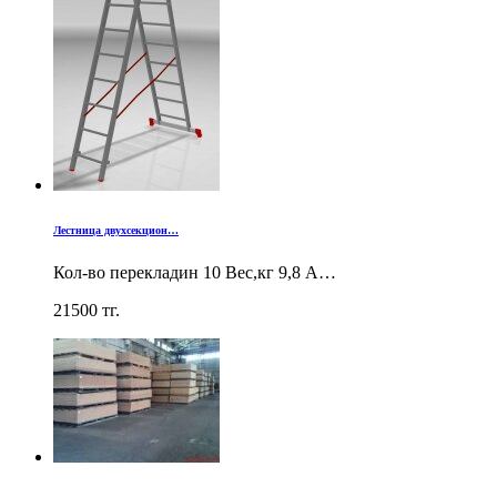
Лестница двухсекцион…
Кол-во перекладин 10 Вес,кг 9,8 А…
21500
тг.