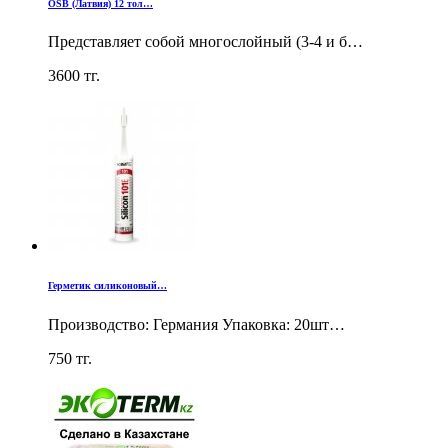
OSB (Латвия) 12 тол…
Представляет собой многослойный (3-4 и б…
3600
тг.
Герметик силиконовый…
Производство: Германия Упаковка: 20шт…
750
тг.