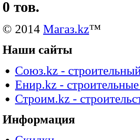
0 тов.
© 2014
Магаз.kz
™
Наши сайты
Союз.kz - строительный
Енир.kz - строительны
Строим.kz - строительс
Информация
Скидки