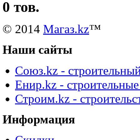
0 тов.
© 2014
Магаз.kz
™
Наши сайты
Союз.kz - строительный
Енир.kz - строительны
Строим.kz - строительс
Информация
Скидки