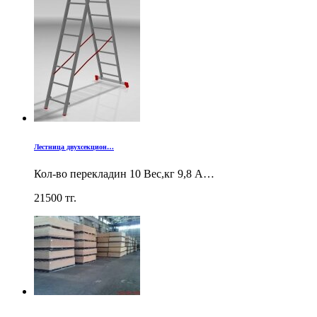
Лестница двухсекцион…
Кол-во перекладин 10 Вес,кг 9,8 А…
21500
тг.