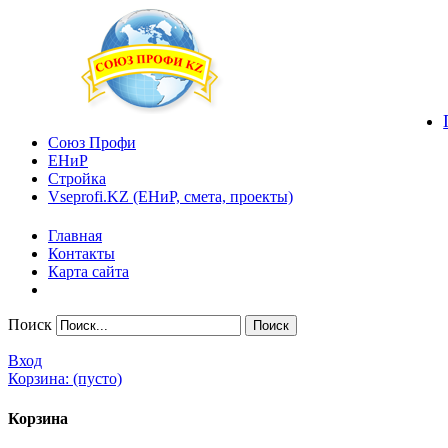
Союз Профи
ЕНиР
Стройка
Vseprofi.KZ (ЕНиР, смета, проекты)
Главная
Контакты
Карта сайта
Поиск
Вход
Корзина:
(пусто)
Корзина