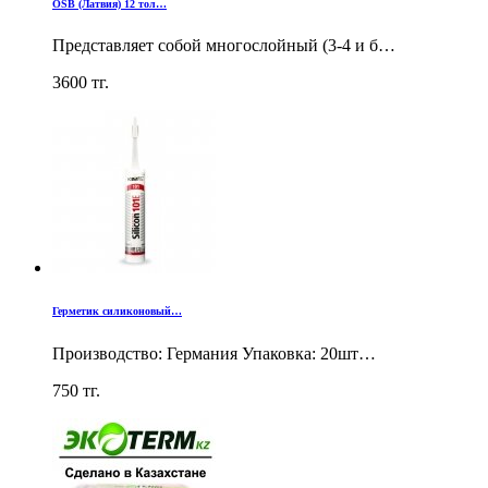
OSB (Латвия) 12 тол…
Представляет собой многослойный (3-4 и б…
3600
тг.
Герметик силиконовый…
Производство: Германия Упаковка: 20шт…
750
тг.