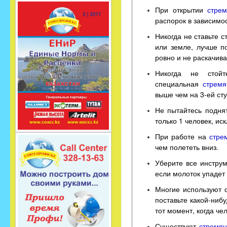
При открытии
стрем
распорок в зависимо
Никогда не ставьте 
или земле, лучше п
ровно и не раскачива
Никогда не стой
специальная
стремя
выше чем на 3-ей сту
Не пытайтесь подня
только 1 человек, ис
При работе на
стре
чем полететь вниз.
Уберите все инструм
если молоток упадет 
Многие используют с
поставьте какой-ниб
тот момент, когда че
Существуют
стремян