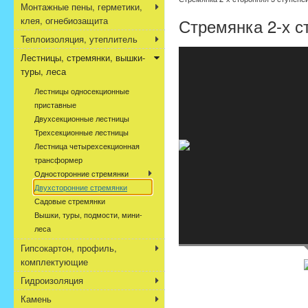
Монтажные пены, герметики,
клея, огнебиозащита
Стремянка 2-х с
Теплоизоляция, утеплитель
Лестницы, стремянки, вышки-
туры, леса
Лестницы односекционные
приставные
Двухсекционные лестницы
Трехсекционные лестницы
Лестница четырехсекционная
трансформер
Односторонние стремянки
Двухсторонние стремянки
Садовые стремянки
Вышки, туры, подмости, мини-
леса
Гипсокартон, профиль,
комплектующие
Гидроизоляция
Камень