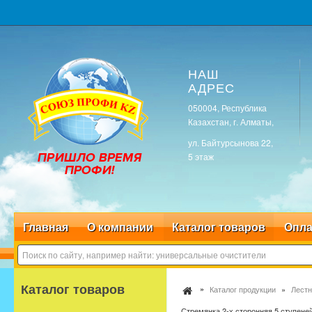
НАШ
АДРЕС
050004, Республика
Казахстан, г. Алматы,
ул. Байтурсынова 22,
5 этаж
Главная
О компании
Каталог товаров
Опла
Каталог товаров
Каталог продукции
Лестн
Стремянка 2-х сторонняя 5 ступене