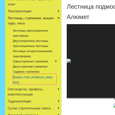
клея
Лестница подмос
Теплоизоляция
Алюмет
Лестницы, стремянки, вышки-
туры, леса
Лестницы односекционные
приставные
Двухсекционные лестницы
Трехсекционные лестницы
Лестница четырехсекционная
трансформер
Односторонние стремянки
Двухсторонние стремянки
Садовые стремянки
Вышки, туры, подмости, мини-
леса
Гипсокартон, профиль,
комплектующие
Гидроизоляция
Сухие строительные смеси
Листовой материал