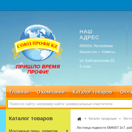
НАШ
АДРЕС
050004, Республика
Казахстан, г. Алматы,
ул. Байтурсынова 22,
5 этаж
Главная
О компании
Каталог товаров
Опла
Каталог товаров
Каталог продукции
Лестн
Лестница подмости SM4007 2х7, раб
Монтажные пены, герметик,