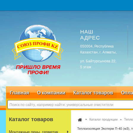
НАШ
АДРЕС
050004, Республика
Казахстан, г. Алматы,
ул. Байтурсынова 22,
5 этаж
Главная
О компании
Каталог товаров
Опла
Каталог товаров
Каталог продукции
Тепло
Теплоизоляция Экотерм П-40 (м3), т
Монтажные пены, герметик,