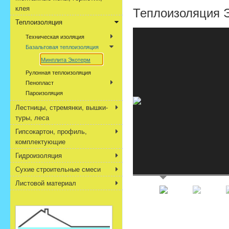
клея
Теплоизоляция Э
Теплоизоляция
Техническая изоляция
Базальтовая теплоизоляция
Минплита Экотерм
Рулонная теплоизоляция
Пенопласт
Пароизоляция
Лестницы, стремянки, вышки-
туры, леса
Гипсокартон, профиль,
комплектующие
Гидроизоляция
Сухие строительные смеси
Листовой материал