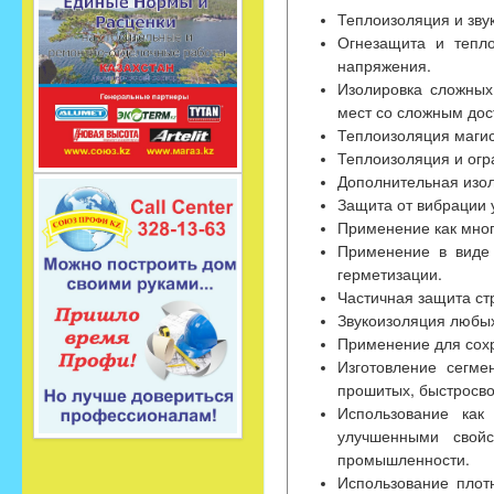
Теплоизоляция и зву
Огнезащита и тепл
напряжения.
Изолировка сложных
мест со сложным дос
Теплоизоляция магис
Теплоизоляция и огр
Дополнительная изол
Защита от вибрации 
Применение как мног
Применение в виде 
герметизации.
Частичная защита ст
Звукоизоляция любы
Применение для сохр
Изготовление сегме
прошитых, быстросво
Использование как
улучшенными свойс
промышленности.
Использование плот